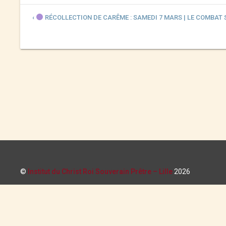
‹
RÉCOLLECTION DE CARÊME : SAMEDI 7 MARS | LE COMBAT 
©
Institut du Christ Roi Souverain Prêtre – Lille
2026