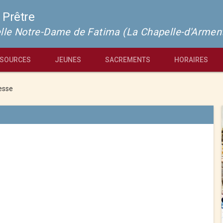
 Prêtre
pelle Notre-Dame de Fatima (La Chapelle-d'Armen
SOURCES
JEUNES
SACREMENTS
HORAIRES
esse