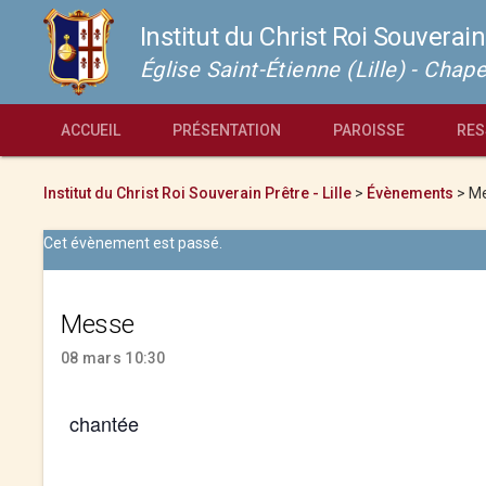
Institut du Christ Roi Souverain
Église Saint-Étienne (Lille) - Cha
ACCUEIL
PRÉSENTATION
PAROISSE
RES
Institut du Christ Roi Souverain Prêtre - Lille
>
Évènements
>
M
Cet évènement est passé.
Messe
08 mars 10:30
chantée