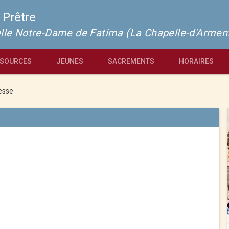
 Prêtre
pelle Notre-Dame de Fatima (La Chapelle-d'Armen
SOURCES
JEUNES
SACREMENTS
HORAIRES
esse