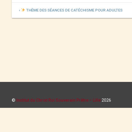
‹
THÈME DES SÉANCES DE CATÉCHISME POUR ADULTES
©
Institut du Christ Roi Souverain Prêtre – Lille
2026