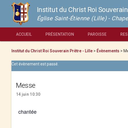
Institut du Christ Roi Souverain
Église Saint-Étienne (Lille) - Cha
ACCUEIL
PRÉSENTATION
PAROISSE
RES
Institut du Christ Roi Souverain Prêtre - Lille
>
Évènements
>
M
Cet évènement est passé.
Messe
14 juin 10:30
chantée