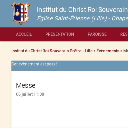
Institut du Christ Roi Souverain
Église Saint-Étienne (Lille) - Cha
ACCUEIL
PRÉSENTATION
PAROISSE
RES
Institut du Christ Roi Souverain Prêtre - Lille
>
Évènements
>
M
Cet évènement est passé.
Messe
06 juillet 11:00