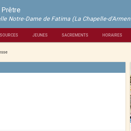
 Prêtre
pelle Notre-Dame de Fatima (La Chapelle-d'Armen
SOURCES
JEUNES
SACREMENTS
HORAIRES
esse