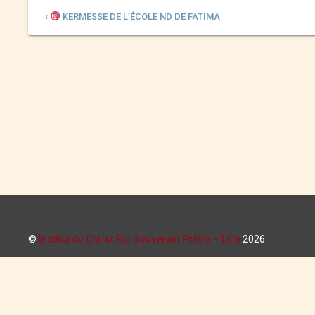
‹
KERMESSE DE L’ÉCOLE ND DE FATIMA
©
Institut du Christ Roi Souverain Prêtre – Lille
2026