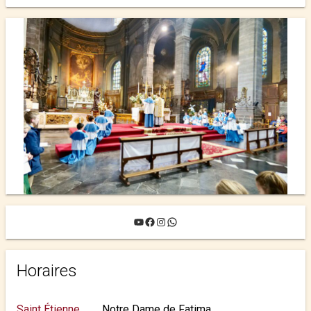
YouTube
Facebook
Instagram
WhatsApp
Horaires
Saint Étienne
Notre Dame de Fatima