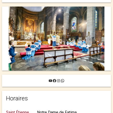
YouTube
Facebook
Instagram
WhatsApp
Horaires
Saint Étienne
Notre Dame de Fatima