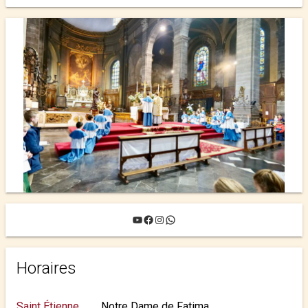
YouTube
Facebook
Instagram
WhatsApp
Horaires
Saint Étienne
Notre Dame de Fatima