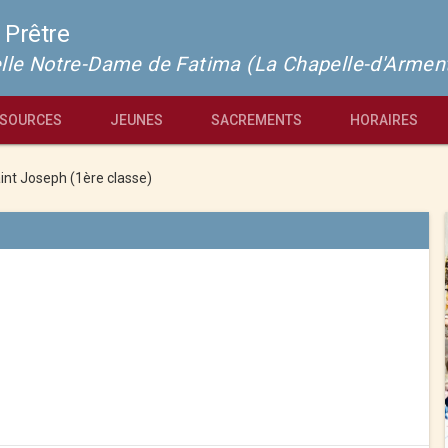
 Prêtre
pelle Notre-Dame de Fatima (La Chapelle-d'Armen
SOURCES
JEUNES
SACREMENTS
HORAIRES
int Joseph (1ère classe)