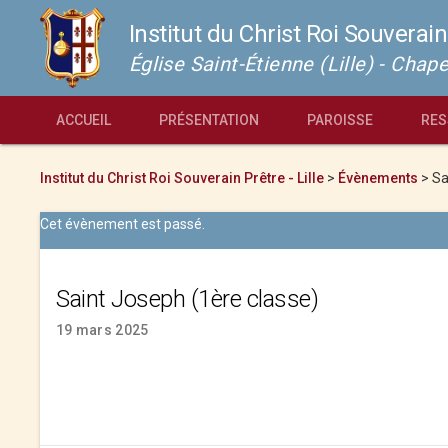
Institut du Christ Roi Souverain
Église Saint-Étienne (Lille) - Cha
ACCUEIL
PRÉSENTATION
PAROISSE
RES
Institut du Christ Roi Souverain Prêtre - Lille
>
Évènements
>
Sa
Cet évènement est passé.
Saint Joseph (1ère classe)
19 mars 2025