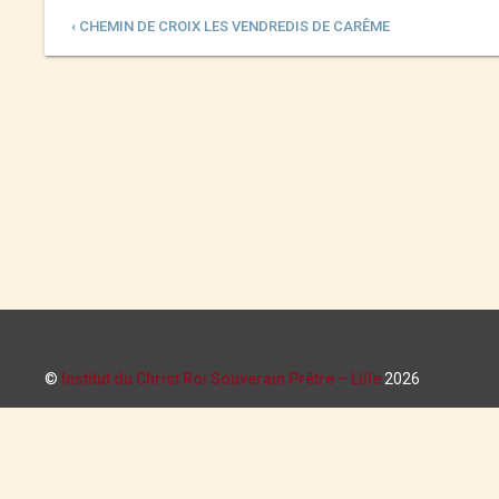
‹ CHEMIN DE CROIX LES VENDREDIS DE CARÊME
©
Institut du Christ Roi Souverain Prêtre – Lille
2026