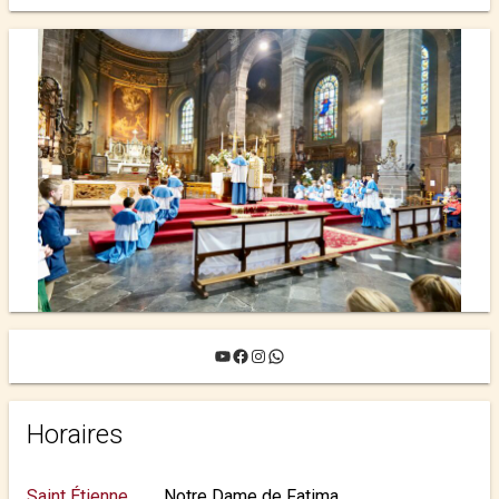
YouTube
Facebook
Instagram
WhatsApp
Horaires
Saint Étienne
Notre Dame de Fatima