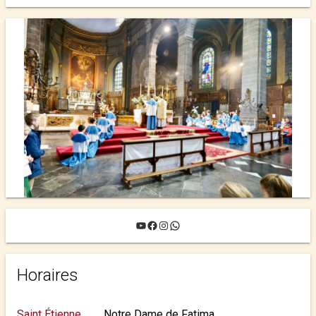
YouTube
Facebook
Instagram
WhatsApp
Horaires
Saint Étienne
Notre Dame de Fatima