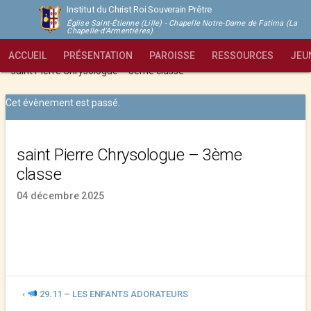
Institut du Christ Roi Souverain Prêtre
Église Saint-Étienne (Lille) - Chapelle Notre-Dame de Fatima (La
Chapelle-d'Armentières)
ACCUEIL
PRÉSENTATION
PAROISSE
RESSOURCES
JEU
Institut du Christ Roi Souverain Prêtre - Lille
>
Évènements
>
saint Pierre Chrysologue – 3ème classe
Cet évènement est passé.
saint Pierre Chrysologue – 3ème
classe
04 décembre 2025
‹
29.11 – LES ENFANTS ADORATEURS