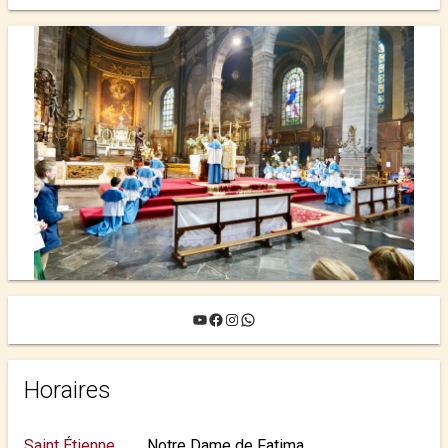
YouTube
Facebook
Instagram
WhatsApp
Horaires
Saint Étienne
Notre Dame de Fatima