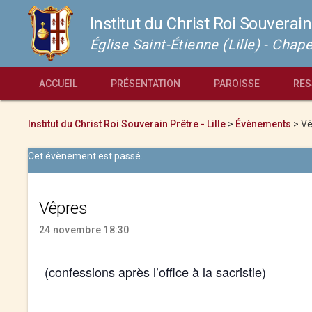
Institut du Christ Roi Souverain
Église Saint-Étienne (Lille) - Cha
ACCUEIL
PRÉSENTATION
PAROISSE
RES
Institut du Christ Roi Souverain Prêtre - Lille
>
Évènements
>
Vê
Cet évènement est passé.
Vêpres
24 novembre 18:30
(confessions après l’office à la sacristie)