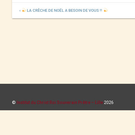
‹
LA CRÈCHE DE NOËL A BESOIN DE VOUS !!
©
Institut du Christ Roi Souverain Prêtre – Lille
2026