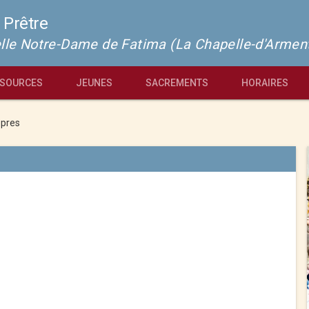
 Prêtre
pelle Notre-Dame de Fatima (La Chapelle-d'Armen
SOURCES
JEUNES
SACREMENTS
HORAIRES
pres