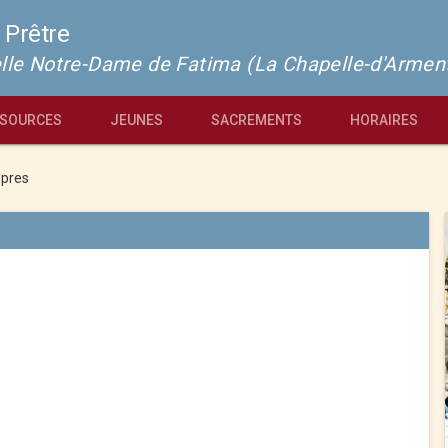
 Prêtre
pelle Notre-Dame de Fatima (La Chapelle-d'Armen
SOURCES
JEUNES
SACREMENTS
HORAIRES
pres