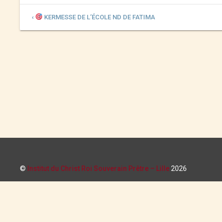
‹
KERMESSE DE L’ÉCOLE ND DE FATIMA
©
Institut du Christ Roi Souverain Prêtre – Lille
2026