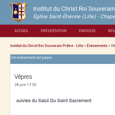
Institut du Christ Roi Souverain
Église Saint-Étienne (Lille) - Cha
ACCUEIL
PRÉSENTATION
PAROISSE
RES
Institut du Christ Roi Souverain Prêtre - Lille
>
Évènements
>
Vê
Cet évènement est passé.
Vêpres
28 juin 17:30
suivies du Salut Du Saint Sacrement