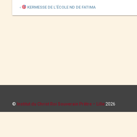
‹
KERMESSE DE L’ÉCOLE ND DE FATIMA
©
Institut du Christ Roi Souverain Prêtre – Lille
2026