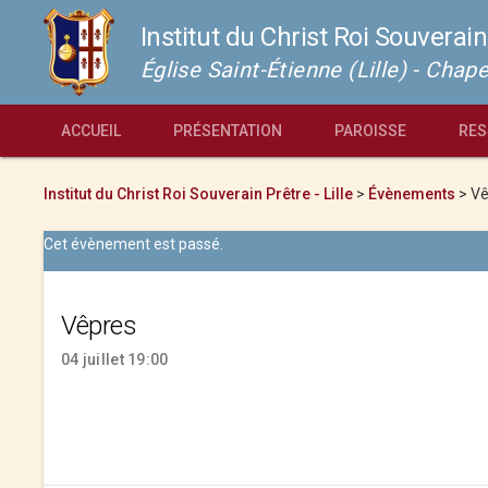
Institut du Christ Roi Souverain
Église Saint-Étienne (Lille) - Cha
ACCUEIL
PRÉSENTATION
PAROISSE
RES
Institut du Christ Roi Souverain Prêtre - Lille
>
Évènements
>
Vê
Cet évènement est passé.
Vêpres
04 juillet 19:00