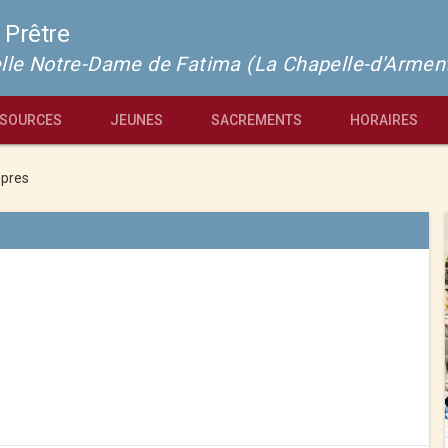
 Prêtre
pelle Notre-Dame de Fatima (La Chapelle-d'Armen
SOURCES
JEUNES
SACREMENTS
HORAIRES
pres