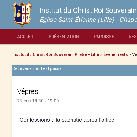
Institut du Christ Roi Souverain
Église Saint-Étienne (Lille) - Cha
ACCUEIL
PRÉSENTATION
PAROISSE
RES
Institut du Christ Roi Souverain Prêtre - Lille
>
Évènements
>
Vê
Cet évènement est passé.
Vêpres
23 mai 18:30 - 19:00
Confessions à la sacristie après l’office