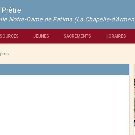
 Prêtre
pelle Notre-Dame de Fatima (La Chapelle-d'Armen
SOURCES
JEUNES
SACREMENTS
HORAIRES
pres