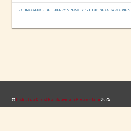
‹ CONFÉRENCE DE THIERRY SCHMITZ : « L’INDISPENSABLE VIE 
©
Institut du Christ Roi Souverain Prêtre – Lille
2026