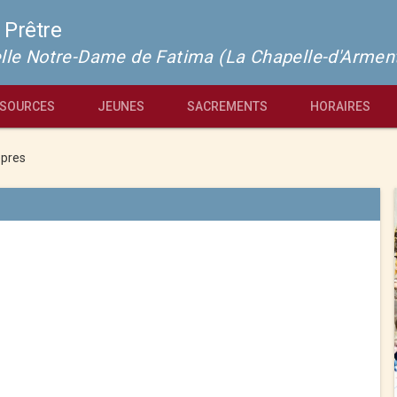
 Prêtre
pelle Notre-Dame de Fatima (La Chapelle-d'Armen
SOURCES
JEUNES
SACREMENTS
HORAIRES
pres