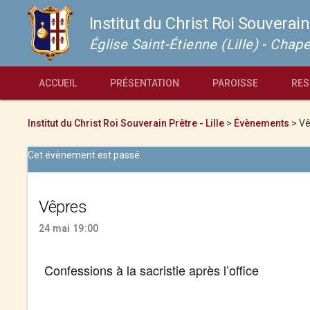
Institut du Christ Roi Souverain
Église Saint-Étienne (Lille) - Cha
ACCUEIL
PRÉSENTATION
PAROISSE
RES
Institut du Christ Roi Souverain Prêtre - Lille
>
Évènements
>
Vê
Cet évènement est passé.
Vêpres
24 mai 19:00
Confessions à la sacristie après l’office