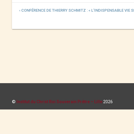
‹ CONFÉRENCE DE THIERRY SCHMITZ : « L’INDISPENSABLE VIE 
©
Institut du Christ Roi Souverain Prêtre – Lille
2026