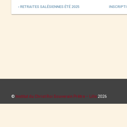
‹ RETRAITES SALÉSIENNES ÉTÉ 2025
INSCRIPTI
©
Institut du Christ Roi Souverain Prêtre – Lille
2026