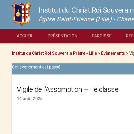
Institut du Christ Roi Souverain
Église Saint-Étienne (Lille) - Cha
ACCUEIL
PRÉSENTATION
PAROISSE
RES
Institut du Christ Roi Souverain Prêtre - Lille
>
Évènements
>
Vi
Cet évènement est passé.
Vigile de l’Assomption – IIe classe
14 août 2025