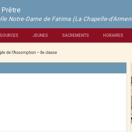
 Prêtre
pelle Notre-Dame de Fatima (La Chapelle-d'Armen
SOURCES
JEUNES
SACREMENTS
HORAIRES
gile de l’Assomption – IIe classe