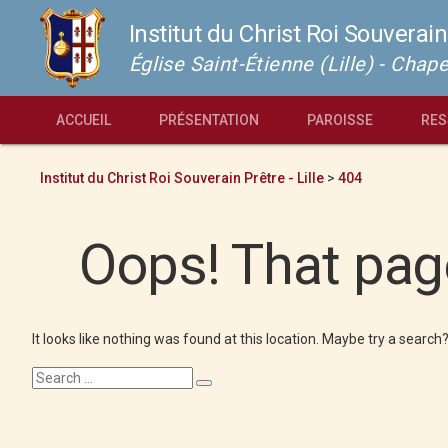
Institut du Christ Roi Souverain
Église Saint-Étienne (Lille) - Cha
ACCUEIL
PRÉSENTATION
PAROISSE
RES
Institut du Christ Roi Souverain Prêtre - Lille
>
404
Oops! That page
It looks like nothing was found at this location. Maybe try a search
Search
Search
for: