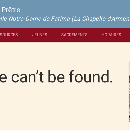
 Prêtre
pelle Notre-Dame de Fatima (La Chapelle-d'Armen
SOURCES
JEUNES
SACREMENTS
HORAIRES
 can’t be found.
?