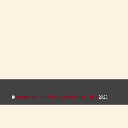
©
Institut du Christ Roi Souverain Prêtre – Lille
2026