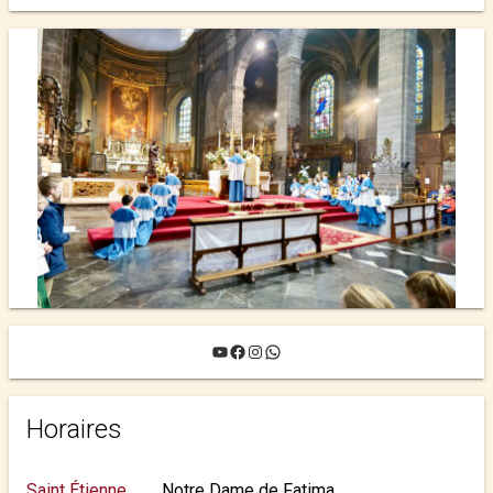
YouTube
Facebook
Instagram
WhatsApp
Horaires
Saint Étienne
Notre Dame de Fatima